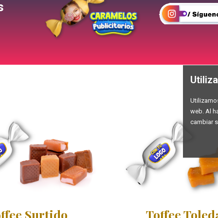
s
Utili
Utilizamo
web. Al h
cambiar s
ffee Surtido
Toffee Toled