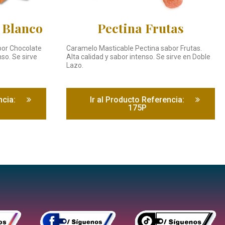
 Blanco
Pectina Frutas
bor Chocolate
Caramelo Masticable Pectina sabor Frutas.
nso. Se sirve
Alta calidad y sabor intenso. Se sirve en Doble
Lazo.
ncia:
Ir al Producto Referencia:
175P