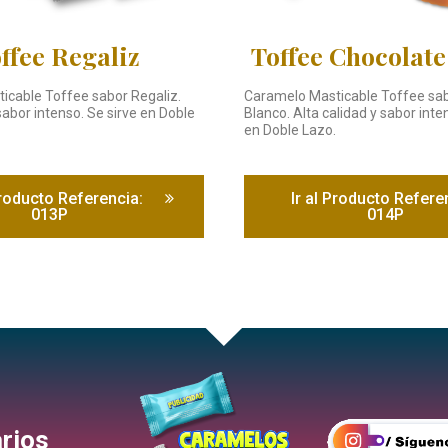
ffee Regaliz
Toffee Chocolate
icable Toffee sabor Regaliz.
Caramelo Masticable Toffee sa
sabor intenso. Se sirve en Doble
Blanco. Alta calidad y sabor inte
en Doble Lazo.
Producto Referencia:
Ir al Producto Refere
013P
014P
rios