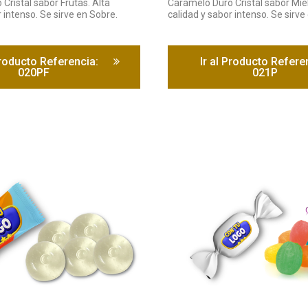
Cristal sabor Frutas. Alta
Caramelo Duro Cristal sabor Miel
 intenso. Se sirve en Sobre.
calidad y sabor intenso. Se sirve
Producto Referencia:
Ir al Producto Refere
020PF
021P