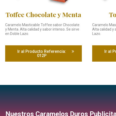
Toffee Chocolate y Menta
To
Caramelo Masticable Toffee sabor Chocolate
Caramelo Mast
y Menta. Alta calidad y sabor intenso. Se sirve
Alta calidad y 
en Doble Lazo.
Lazo.
Ir al Producto Referencia:
Ir al 
012P
Nuestros Caramelos Duros Publicita