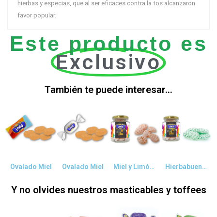
hierbas y especias, que al ser eficaces contra la tos alcanzaron
favor popular.
Este producto es
Exclusivo
También te puede interesar...
Vista rápida
Vista rápida
Vista rápida
Vista rápida
Ovalado Miel
Ovalado Miel
Miel y Limón Tarro Cristal 110g
Hierbabuena Tarro Cristal 110gr
Y no olvides nuestros masticables y toffees