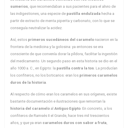
sumerios
, que recomendaban a sus pacientes para el alivio de
las indigestiones, una especie de
pastilla endulzada
hecha a
partir de extracto de menta piperita y carbonato, con lo que se
conseguía neutralizar la acidez.
Así, estos
primeros sucedáneos del caramelo
nacieron en la
frontera de la medicina y la golosina: ya entonces se era
consciente de que convenía dorar la píldora, facilitar la ingestión
del medicamento. Un segundo paso en esta historia se dio en el
año 1000 a. C., en Egipto: la
pastilla contra la tos
. La producían
los confiteros, no los boticarios: eran los
primeros caramelos
duros de la historia
.
Al respecto de cómo eran los caramelos en sus orígenes, existe
bastante documentación e ilustraciones que remontan la
historia del caramelo
al
Antiguo Egipto
. En concreto, a los
confiteros de Ramsés II el Grande, hace tres mil trescientos
años, y que ya eran
caramelos duros con sabor a fruta
,