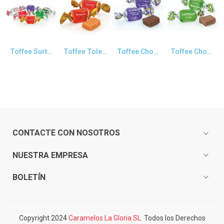
Vista rápida
Vista rápida
Vista rápida
Vista rápida
Toffee Surtido
Toffee Toledano
Toffee Chocolate
Toffee Chocolate y Menta
CONTACTE CON NOSOTROS
expand_more
expand_more
NUESTRA EMPRESA
expand_more
BOLETÍN
Copyright 2024
Caramelos La Gloria SL.
Todos los Derechos