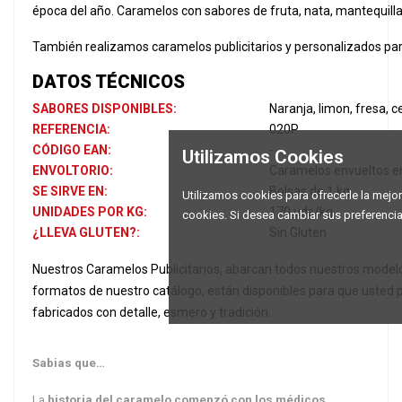
época del año. Caramelos con sabores de fruta, nata, mantequilla, 
También realizamos caramelos publicitarios y personalizados par
DATOS TÉCNICOS
SABORES DISPONIBLES:
Naranja, limon, fresa, c
REFERENCIA:
020P
CÓDIGO EAN:
-
Utilizamos Cookies
ENVOLTORIO:
Caramelos envueltos en
SE SIRVE EN:
Bolsas de 1 kg.
Utilizamos cookies para ofrecerle la mejor 
UNIDADES POR KG:
170 uds/kg
cookies. Si desea cambiar sus preferenci
¿LLEVA GLUTEN?:
Sin Gluten
Nuestros Caramelos Publicitarios, abarcan todos nuestros model
formatos de nuestro catálogo, están disponibles para que usted p
fabricados con detalle, esmero y tradición.
Sabias que…
La
historia del caramelo
comenzó con los médicos