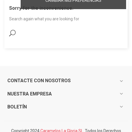
CAMBIAR MIS PREFERENCIAS
Sorry for the inconvenience.
Search again what you are looking for
CONTACTE CON NOSOTROS
expand_more
expand_more
NUESTRA EMPRESA
expand_more
BOLETÍN
Copyright 2024
Caramelos La Gloria SL.
Todos los Derechos