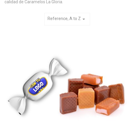
calidad de Caramelos La Gloria.
Reference, A to Z
arrow_drop_down