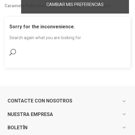
CAMBIAR MIS PREFERENCIAS
Caramelo Publicitario Nata y Mantequilla Doble Lazo
Sorry for the inconvenience.
Search again what you are looking for
CONTACTE CON NOSOTROS
expand_more
expand_more
NUESTRA EMPRESA
expand_more
BOLETÍN