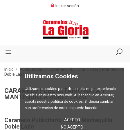
Iniciar sesión
Inicio
Publicitarios
Caramelo Publicitario Nata y Mantequilla
Doble Lazo
Utilizamos Cookies
Utilizamos cookies para ofrecerle la mejor experiencia
CARAMELO PUBLICITARIO NATA Y
posible en nuestro sitio web. Al hacer clic en Aceptar,
MANTEQUILLA DOBLE LAZO
acepta nuestra política de cookies. Si desea cambiar
sus preferencias de cookies puede hacerlo
Caramelo Publicitario Nata y Mantequilla
ACEPTO
Doble Lazo
NO ACEPTO