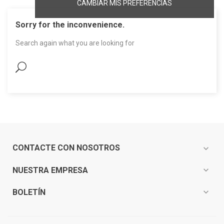
CAMBIAR MIS PREFERENCIAS
Sorry for the inconvenience.
Search again what you are looking for
CONTACTE CON NOSOTROS
expand_more
expand_more
NUESTRA EMPRESA
expand_more
BOLETÍN