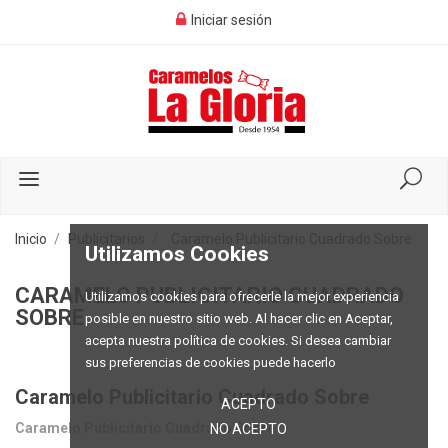
Iniciar sesión
Inicio
Publicitarios
Caramelo Publicitario Cuadrado Sobre
Utilizamos Cookies
CARAMELO PUBLICITARIO CUADRADO
Utilizamos cookies para ofrecerle la mejor experiencia
SOBRE
posible en nuestro sitio web. Al hacer clic en Aceptar,
acepta nuestra política de cookies. Si desea cambiar
sus preferencias de cookies puede hacerlo
Caramelo Publicitario Cuadrado Sobre
ACEPTO
Caramelo Publicitario Cuadrado Sobre
NO ACEPTO