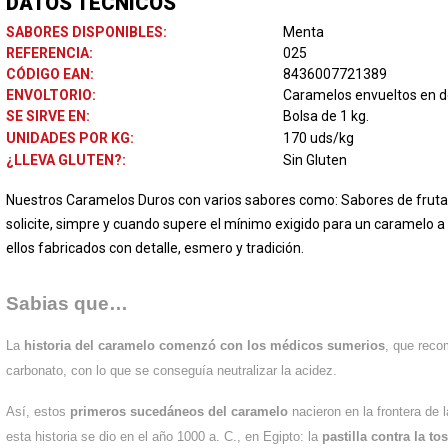
DATOS TÉCNICOS
SABORES DISPONIBLES:
Menta
REFERENCIA:
025
CÓDIGO EAN:
8436007721389
ENVOLTORIO:
Caramelos envueltos en d
SE SIRVE EN:
Bolsa de 1 kg.
UNIDADES POR KG:
170 uds/kg
¿LLEVA GLUTEN?:
Sin Gluten
Nuestros Caramelos Duros con varios sabores como: Sabores de fruta, m
solicite, simpre y cuando supere el mínimo exigido para un caramelo 
ellos fabricados con detalle, esmero y tradición.
Sabias que…
La
historia del caramelo
comenzó con los médicos sumerios
, que reco
carbonato, con lo que se conseguía neutralizar la acidez.
Así, estos
primeros sucedáneos del caramelo
nacieron en la frontera de 
esta historia se dio en el año 1000 a. C., en Egipto: la
pastilla contra la tos