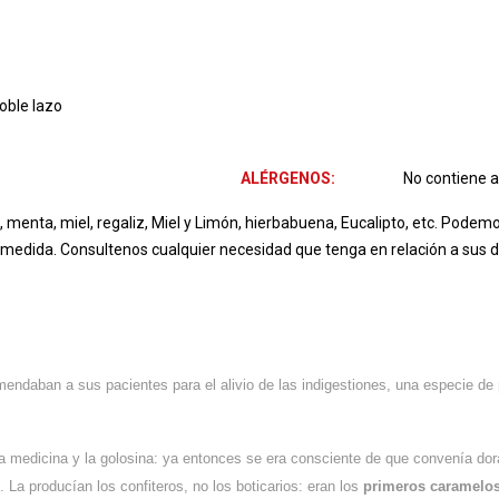
oble lazo
ALÉRGENOS:
No contiene a
enta, miel, regaliz, Miel y Limón, hierbabuena, Eucalipto, etc. Podem
a medida. Consultenos cualquier necesidad que tenga en relación a sus 
mendaban a sus pacientes para el alivio de las indigestiones, una especie de
la medicina y la golosina: ya entonces se era consciente de que convenía dora
. La producían los confiteros, no los boticarios: eran los
primeros caramelos 