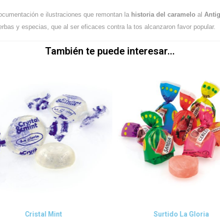
documentación e ilustraciones que remontan la
historia del caramelo
al
Anti
ierbas y especias, que al ser eficaces contra la tos alcanzaron favor popular.
También te puede interesar...
Vista rápida
Vista rápida
Cristal Mint
Surtido La Gloria