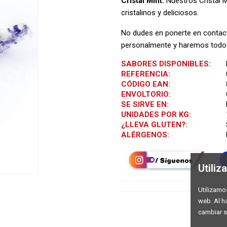
Cristal Mint.
Nuestros Cristal 
cristalinos y deliciosos.
No dudes en ponerte en conta
personalmente y haremos todo l
SABORES DISPONIBLES:
REFERENCIA:
CÓDIGO EAN:
ENVOLTORIO:
SE SIRVE EN:
UNIDADES POR KG:
¿LLEVA GLUTEN?:
ALÉRGENOS:
Utili
Utilizamo
web. Al h
cambiar s