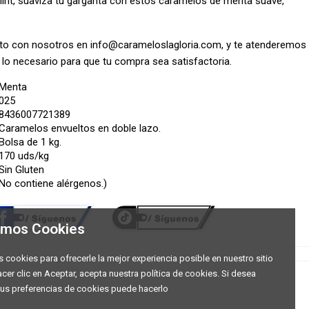
Mint, suaviza tu garganta con estos caramelos de menta suave,
cto con nosotros en
info@carameloslagloria.com
, y te atenderemos
o necesario para que tu compra sea satisfactoria.
Menta
025
8436007721389
Caramelos envueltos en doble lazo.
Bolsa de 1 kg.
170 uds/kg
Sin Gluten
No contiene alérgenos.)
zamos Cookies
s cookies para ofrecerle la mejor experiencia posible en nuestro sitio
acer clic en Aceptar, acepta nuestra política de cookies. Si desea
us preferencias de cookies puede hacerlo