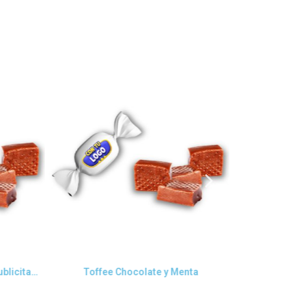
Vista rápida
V
Toffee Chocolate caramelos publicitarios
Toffee Chocolate y Menta
Toffee Re