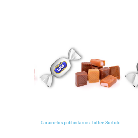
da
Vista rápida
Sabores Frutas
Caramelos publicitarios Toffee Surtido
P