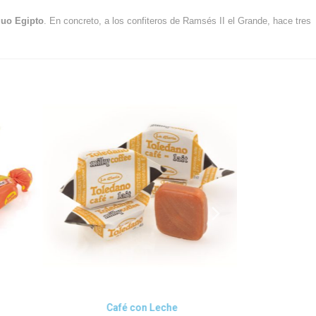
guo Egipto
. En concreto, a los confiteros de Ramsés II el Grande, hace tres
Vista rápida
V
Café con Leche
Po