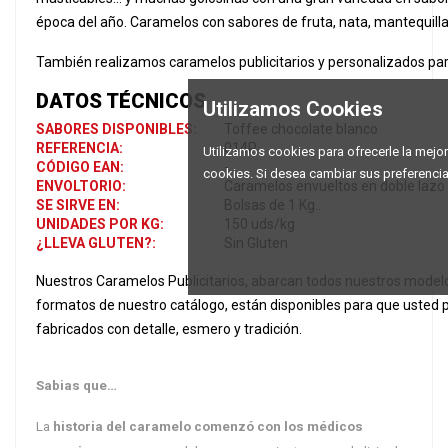
época del año. Caramelos con sabores de fruta, nata, mantequilla, 
También realizamos caramelos publicitarios y personalizados par
DATOS TÉCNICOS
Utilizamos Cookies
SABORES DISPONIBLES:
Toffee chocolate blanco
REFERENCIA:
014P
Utilizamos cookies para ofrecerle la mejor 
CÓDIGO EAN:
-
cookies. Si desea cambiar sus preferenci
ENVOLTORIO:
Caramelos envueltos en doble lazo
SE SIRVE EN:
Bolsas de 1 Kg..
UNIDADES POR KG:
150 uds/kg
¿LLEVA GLUTEN?:
Sin Gluten
Nuestros Caramelos Publicitarios, abarcan todos nuestros model
formatos de nuestro catálogo, están disponibles para que usted p
fabricados con detalle, esmero y tradición.
Sabias que…
La
historia del caramelo
comenzó con los médicos