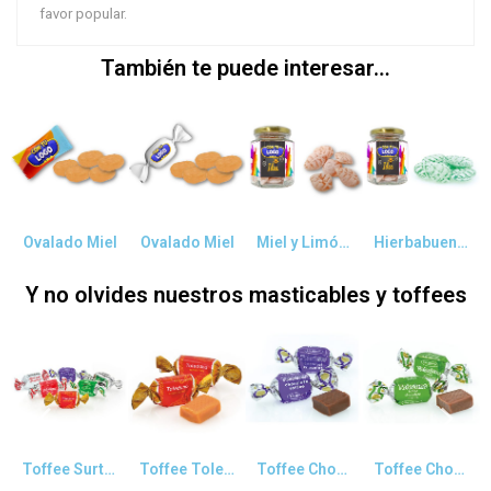
favor popular.
También te puede interesar...
Vista rápida
Vista rápida
Vista rápida
Vista rápida
Ovalado Miel
Ovalado Miel
Miel y Limón Tarro Cristal 110g
Hierbabuena Tarro Cristal 110gr
Y no olvides nuestros masticables y toffees
Vista rápida
Vista rápida
Vista rápida
Vista rápida
Toffee Surtido
Toffee Toledano
Toffee Chocolate
Toffee Chocolate y Menta