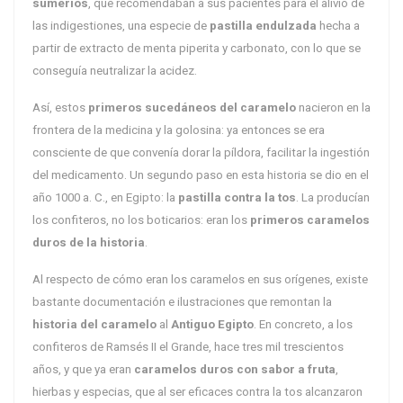
sumerios
, que recomendaban a sus pacientes para el alivio de
las indigestiones, una especie de
pastilla endulzada
hecha a
partir de extracto de menta piperita y carbonato, con lo que se
conseguía neutralizar la acidez.
Así, estos
primeros sucedáneos del caramelo
nacieron en la
frontera de la medicina y la golosina: ya entonces se era
consciente de que convenía dorar la píldora, facilitar la ingestión
del medicamento. Un segundo paso en esta historia se dio en el
año 1000 a. C., en Egipto: la
pastilla contra la tos
. La producían
los confiteros, no los boticarios: eran los
primeros caramelos
duros de la historia
.
Al respecto de cómo eran los caramelos en sus orígenes, existe
bastante documentación e ilustraciones que remontan la
historia del caramelo
al
Antiguo Egipto
. En concreto, a los
confiteros de Ramsés II el Grande, hace tres mil trescientos
años, y que ya eran
caramelos duros con sabor a fruta
,
hierbas y especias, que al ser eficaces contra la tos alcanzaron