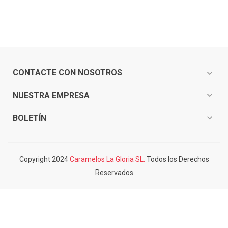
CONTACTE CON NOSOTROS
expand_more
expand_more
NUESTRA EMPRESA
expand_more
BOLETÍN
Copyright 2024
Caramelos La Gloria SL.
Todos los Derechos
Reservados