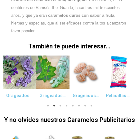
confiteros de Ramsés II el Grande, hace tres mil trescientos
años, y que ya eran
caramelos duros con sabor a fruta
,
hierbas y especias, que al ser eficaces contra la tos alcanzaron
favor popular.
También te puede interesar...
Vista rápida
Vista rápida
Vista rápida
Vista rápida
Grageados de Violetas
Grageados Hierbabuena
Grageados de Miel y Limón
Peladillas Blancas Sin Almendra
Y no olvides nuestros Caramelos Publicitarios