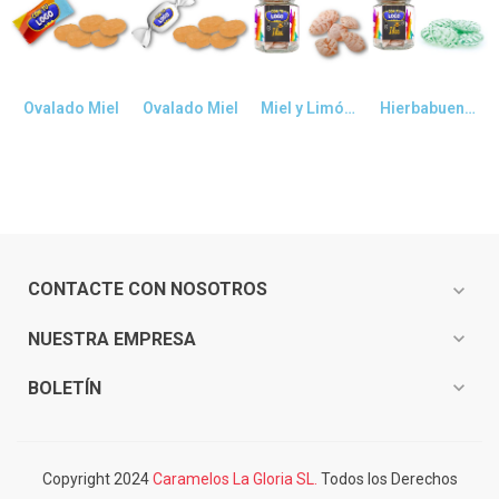
Vista rápida
Vista rápida
Vista rápida
Vista rápida
Ovalado Miel
Ovalado Miel
Miel y Limón Tarro Cristal 110g
Hierbabuena Tarro Cristal 110gr
CONTACTE CON NOSOTROS
expand_more
expand_more
NUESTRA EMPRESA
expand_more
BOLETÍN
Copyright 2024
Caramelos La Gloria SL.
Todos los Derechos