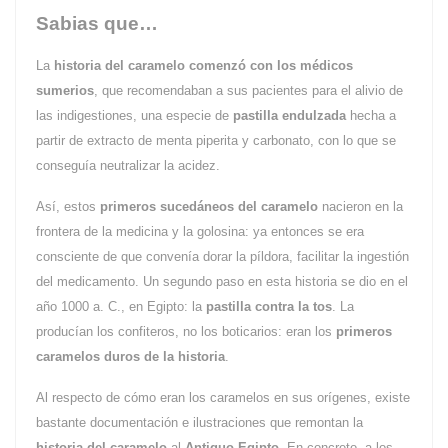
Sabias que…
La
historia del caramelo
comenzó con los médicos
sumerios
, que recomendaban a sus pacientes para el alivio de
las indigestiones, una especie de
pastilla endulzada
hecha a
partir de extracto de menta piperita y carbonato, con lo que se
conseguía neutralizar la acidez.
Así, estos
primeros sucedáneos del caramelo
nacieron en la
frontera de la medicina y la golosina: ya entonces se era
consciente de que convenía dorar la píldora, facilitar la ingestión
del medicamento. Un segundo paso en esta historia se dio en el
año 1000 a. C., en Egipto: la
pastilla contra la tos
. La
producían los confiteros, no los boticarios: eran los
primeros
caramelos duros de la historia
.
Al respecto de cómo eran los caramelos en sus orígenes, existe
bastante documentación e ilustraciones que remontan la
historia del caramelo
al
Antiguo Egipto
. En concreto, a los