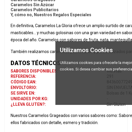
Caramelos Sin Azúcar
Caramelos Publicitarios
Y, cómo no, Nuestros Regalos Especiales
En definitiva, Caramelos La Gloria ofrece un amplio surtido de ca
masticables... y muchas golosinas con una gran variedad en sabo
época del año. Caramelos con sabores de fruta, nata, mantequilla, 
Utilizamos Cookies
También realizamos caramelos publicitarios y personalizados par
DATOS TÉCNICOS
Utilizamos cookies para ofrecerle la mejor 
cookies. Si desea cambiar sus preferenci
SABORES DISPONIBLES:
Violetas
REFERENCIA:
291
CÓDIGO EAN:
8436007724
ENVOLTORIO:
SIN ENVUELT
SE SIRVE EN:
Bolsas de 1 Kg
UNIDADES POR KG:
-
¿LLEVA GLUTEN?:
Sin Gluten
Nuestros Caramelos Grageados con varios sabores como: Sabores de f
ellos fabricados con detalle, esmero y tradición.