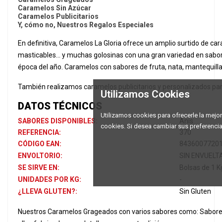
Caramelos Sin Azúcar
Caramelos Publicitarios
Y, cómo no, Nuestros Regalos Especiales
En definitiva, Caramelos La Gloria ofrece un amplio surtido de ca
masticables... y muchas golosinas con una gran variedad en sabo
época del año. Caramelos con sabores de fruta, nata, mantequilla, 
También realizamos caramelos publicitarios y personalizados par
Utilizamos Cookies
DATOS TÉCNICOS
Utilizamos cookies para ofrecerle la mejor 
SABORES DISPONIBLES:
Anis
cookies. Si desea cambiar sus preferenci
REFERENCIA:
370
CÓDIGO EAN:
8436007720
ENVOLTORIO:
SIN ENVUELT
SE SIRVE EN:
Bolsas de 1 Kg
UNIDADES POR KG:
-
¿LLEVA GLUTEN?:
Sin Gluten
Nuestros Caramelos Grageados con varios sabores como: Sabores de f