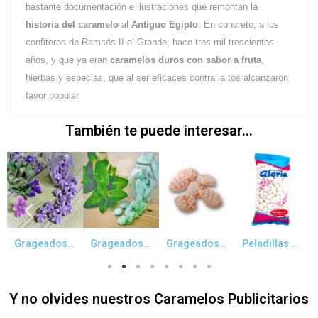
bastante documentación e ilustraciones que remontan la
historia del caramelo
al
Antiguo Egipto
. En concreto, a los
confiteros de Ramsés II el Grande, hace tres mil trescientos
años, y que ya eran
caramelos duros con sabor a fruta
,
hierbas y especias, que al ser eficaces contra la tos alcanzaron
favor popular.
También te puede interesar...
Vista rápida
Vista rápida
Vista rápida
Vista rápida
Grageados de Violetas
Grageados Hierbabuena
Grageados de Miel y Limón
Peladillas Blancas Sin Almendra
Y no olvides nuestros Caramelos Publicitarios