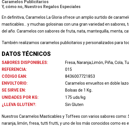
Caramelos Publicitarios
Y, cómo no, Nuestros Regalos Especiales
En definitiva, Caramelos La Gloria ofrece un amplio surtido de caramel
masticables... y muchas golosinas con una gran variedad en sabores, 
del año. Caramelos con sabores de fruta, nata, mantequilla, menta, café
También realizamos caramelos publicitarios y personalizados para tod
DATOS TÉCNICOS
SABORES DISPONIBLES:
Fresa, Naranja,Limón, Piña, Cola, Tut
REFERENCIA:
015
CÓDIGO EAN:
8436007721853
ENVOLTORIO:
Caramelos envueltos en doble lazo
SE SIRVE EN:
Bolsas de 1 Kg..
UNIDADES POR KG:
175 uds/kg
¿LLEVA GLUTEN?:
Sin Gluten
Nuestros Caramelos Masticables y Toffees con varios sabores como: Sa
naranja, limón, fresa, tutti frutti, y uno de los más conocidos como es e