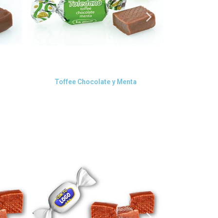
Vista rápida
V
Toffee Chocolate y Menta
To