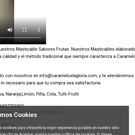
uestros Masticable Sabores Frutas. Nuestros Masticables elaborad
a calidad y el método tradicional que siempre caracteriza a Caramel
cto con nosotros en
info@carameloslagloria.com
, y te atenderemos
o necesario para que tu compra sea satisfactoria.
a, Naranja,Limón, Piña, Cola, Tutti-Frutti
6007721853
amelos envueltos en doble lazo..
zamos Cookies
sas de 1 Kg..
 uds/kg
s cookies para ofrecerle la mejor experiencia posible en nuestro sitio
 Gluten
acer clic en Aceptar, acepta nuestra política de cookies. Si desea