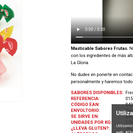
Masticable Sabores Frutas.
N
con los ingredientes de más alt
La Gloria.
No dudes en ponerte en conta
personalmente y haremos todo l
SABORES DISPONIBLES:
Fres
REFERENCIA:
015
CÓDIGO EAN:
843
ENVOLTORIO:
Car
Utili
SE SIRVE EN:
Bol
UNIDADES POR KG:
175
Utilizamo
¿LLEVA GLUTEN?:
Sin
web. Al h