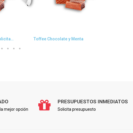
Vista rápida
V
Toffee Chocolate caramelos publicitarios
Toffee Chocolate y Menta
Toffee Re
ADO
PRESUPUESTOS INMEDIATOS
a mejor opción
Solicita presupuesto