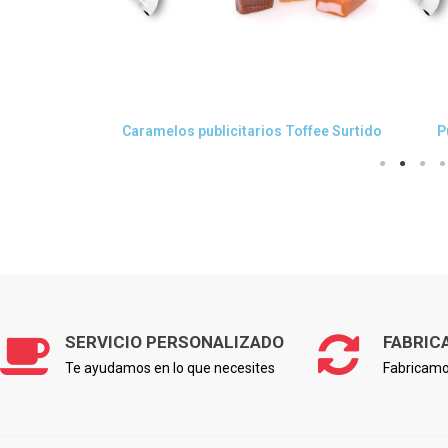
da
Vista rápida
Sabores Frutas
Caramelos publicitarios Toffee Surtido
P
SERVICIO PERSONALIZADO
FABRIC
Te ayudamos en lo que necesites
Fabricamo