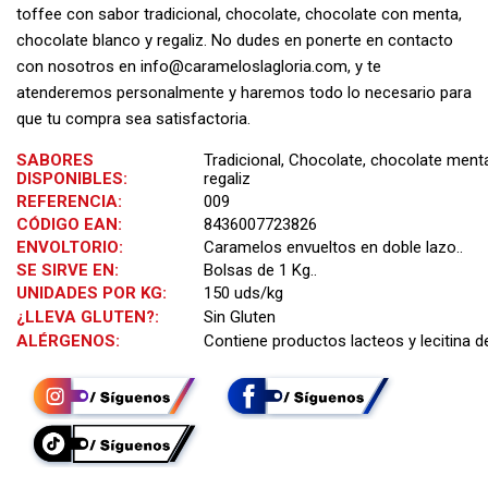
toffee con sabor tradicional, chocolate, chocolate con menta,
chocolate blanco y regaliz.
No dudes en ponerte en contacto
con nosotros en
info@carameloslagloria.com
, y te
atenderemos personalmente y haremos todo lo necesario para
que tu compra sea satisfactoria.
SABORES
Tradicional, Chocolate, chocolate ment
DISPONIBLES:
regaliz
REFERENCIA:
009
CÓDIGO EAN:
8436007723826
ENVOLTORIO:
Caramelos envueltos en doble lazo..
SE SIRVE EN:
Bolsas de 1 Kg..
UNIDADES POR KG:
150 uds/kg
¿LLEVA GLUTEN?:
Sin Gluten
ALÉRGENOS:
Contiene productos lacteos y lecitina