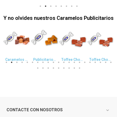
Y no olvides nuestros Caramelos Publicitarios
Vista rápida
Vista rápida
Vista rápida
Vista rápida
Caramelos publicitarios Toffee Surtido
Publicitario Toffee Toledano
Toffee Chocolate caramelos publicitarios
Toffee Chocolate y Menta
CONTACTE CON NOSOTROS
expand_more