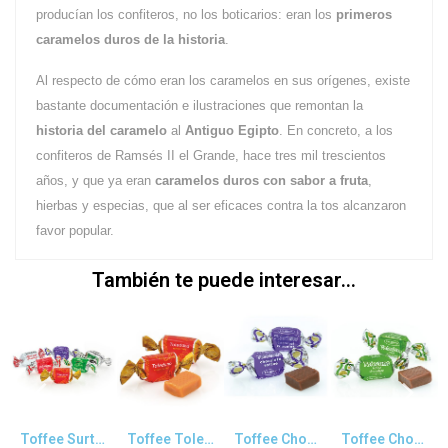
producían los confiteros, no los boticarios: eran los
primeros
caramelos duros de la historia
.
Al respecto de cómo eran los caramelos en sus orígenes, existe
bastante documentación e ilustraciones que remontan la
historia del caramelo
al
Antiguo Egipto
. En concreto, a los
confiteros de Ramsés II el Grande, hace tres mil trescientos
años, y que ya eran
caramelos duros con sabor a fruta
,
hierbas y especias, que al ser eficaces contra la tos alcanzaron
favor popular.
También te puede interesar...
Vista rápida
Vista rápida
Vista rápida
Vista rápida
Toffee Surtido
Toffee Toledano
Toffee Chocolate
Toffee Chocolate y Menta