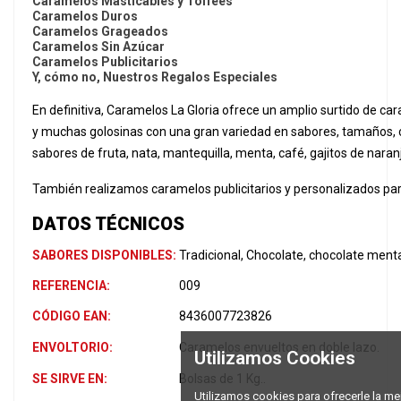
Caramelos Masticables y Toffees
Caramelos Duros
Caramelos Grageados
Caramelos Sin Azúcar
Caramelos Publicitarios
Y, cómo no, Nuestros Regalos Especiales
En definitiva, Caramelos La Gloria ofrece un amplio surtido de car
y muchas golosinas con una gran variedad en sabores, tamaños, 
sabores de fruta, nata, mantequilla, menta, café, gajitos de naranj
También realizamos caramelos publicitarios y personalizados par
DATOS TÉCNICOS
SABORES DISPONIBLES:
Tradicional, Chocolate, chocolate menta
REFERENCIA:
009
CÓDIGO EAN:
8436007723826
ENVOLTORIO:
Caramelos envueltos en doble lazo.
Utilizamos Cookies
SE SIRVE EN:
Bolsas de 1 Kg..
Utilizamos cookies para ofrecerle la mej