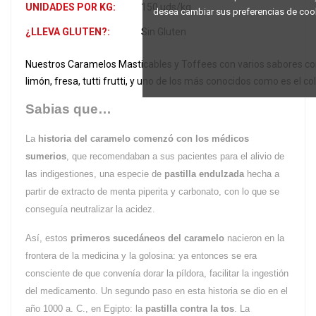
UNIDADES POR KG:
150 uds/kg
desea cambiar sus preferencias de coo
¿LLEVA GLUTEN?:
Sin Gluten
Nuestros Caramelos Masticables y Toffees con varios sabores como
limón, fresa, tutti frutti, y uno de los más conocidos como es el co
Sabias que…
La
historia del caramelo
comenzó con los médicos
sumerios
, que recomendaban a sus pacientes para el alivio de
las indigestiones, una especie de
pastilla endulzada
hecha a
partir de extracto de menta piperita y carbonato, con lo que se
conseguía neutralizar la acidez.
Así, estos
primeros sucedáneos del caramelo
nacieron en la
frontera de la medicina y la golosina: ya entonces se era
consciente de que convenía dorar la píldora, facilitar la ingestión
del medicamento. Un segundo paso en esta historia se dio en el
año 1000 a. C., en Egipto: la
pastilla contra la tos
. La